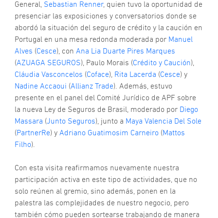
p
General,
Sebastian Renner
, quien tuvo la oportunidad de
d
presenciar las exposiciones y conversatorios donde se
S
abordó la situación del seguro de crédito y la caución en
Portugal en una mesa redonda moderada por
Manuel
¿
Alves
(
Cesce
), con
Ana Lia Duarte Pires Marques
e
u
(
AZUAGA SEGUROS
), Paulo Morais (
Crédito y Caución
),
a
Cláudia Vasconcelos
(
Coface
),
Rita Lacerda
(
Cesce
) y
p
Nadine Accaoui
(
Allianz Trade
). Además, estuvo
u
presente en el panel del Comité Jurídico de APF sobre
P
d
la nueva Ley de Seguros de Brasil, moderado por
Diego
S
Massara
(
Junto Seguros
), junto a
Maya Valencia Del Sole
d
(
PartnerRe
) y
Adriano Guatimosim Carneiro
(
Mattos
l
Filho
).
O
|
O
Con esta visita reafirmamos nuevamente nuestra
S
participación activa en este tipo de actividades, que no
solo reúnen al gremio, sino además, ponen en la
A
R
palestra las complejidades de nuestro negocio, pero
a
también cómo pueden sortearse trabajando de manera