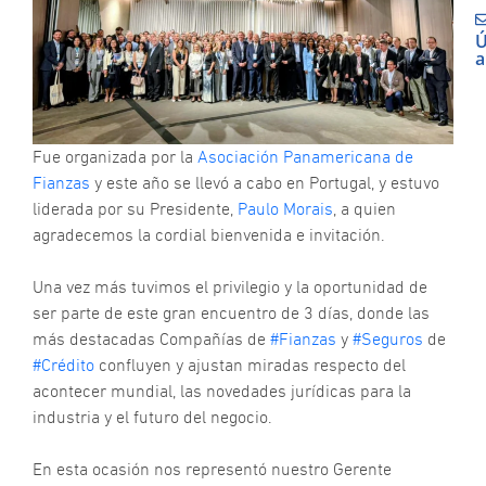
Ú
a
N
P
g
P
Fue organizada por la
Asociación Panamericana de
#
d
Fianzas
y este año se llevó a cabo en Portugal, y estuvo
G
liderada por su Presidente,
Paulo Morais
, a quien
O
agradecemos la cordial bienvenida e invitación.
E
Una vez más tuvimos el privilegio y la oportunidad de
O
R
ser parte de este gran encuentro de 3 días, donde las
n
más destacadas Compañías de
#Fianzas
y
#Seguros
de
d
#Crédito
confluyen y ajustan miradas respecto del
p
acontecer mundial, las novedades jurídicas para la
“
N
industria y el futuro del negocio.
P
d
En esta ocasión nos representó nuestro Gerente
n