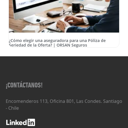
¿Cómo elegir una aseguradora para una Póliza de
Seriedad de la Oferta? | ORSAN Seguros
¡CONTÁCTANOS!
Encomenderos 113, Oficina 801, Las Condes. Santiago
- Chile