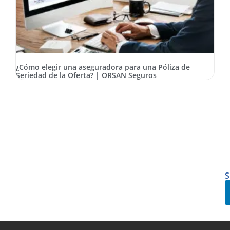
D
e
P
d
S
¿Cómo elegir una aseguradora para una Póliza de
d
Seriedad de la Oferta? | ORSAN Seguros
l
O
y
P
d
F
C
|
O
S
S