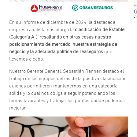
Ú
a
N
En su informe de diciembre de 2024, la destacada
P
empresa analista nos otorgó la
clasificación de Estable
g
(Categoría A-), resaltando en otras cosas nuestro
P
posicionamiento de mercado, nuestra estrategia de
#
d
negocio y la adecuada política de reaseguros
que
G
llevamos a cabo.
O
Nuestro Gerente General, Sebastián Renner, destacó el
E
trabajo de los equipos detrás de la positiva clasificación,
O
quienes permitieron mantenernos en una categoría
R
n
sólida y lo cual nos obliga a seguir potenciando los
d
temas favorables y trabajar los puntos donde podemos
p
mejorar.
“
N
P
d
n