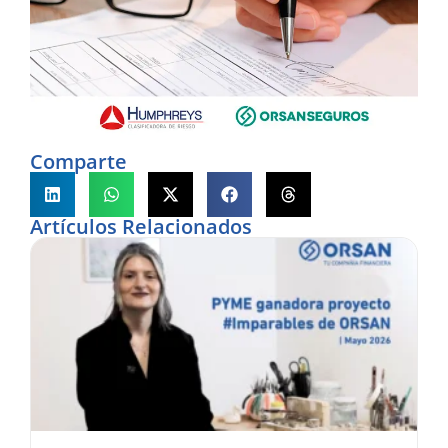
p
d
S
¿
e
u
a
Comparte
p
u
P
d
Artículos Relacionados
S
d
l
O
|
O
S
A
R
a