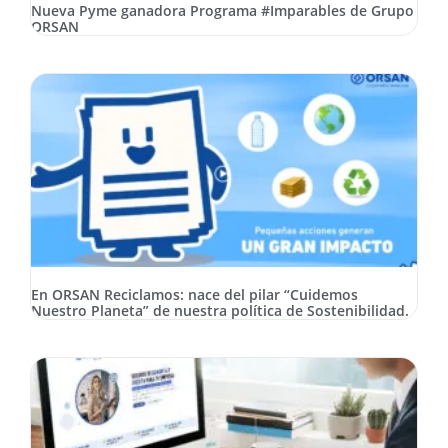
c
Nueva Pyme ganadora Programa #Imparables de Grupo
n
ORSAN
g
c
d
f
e
O
S
M
a
u
l
p
En ORSAN Reciclamos: nace del pilar “Cuidemos
Nuestro Planeta” de nuestra política de Sostenibilidad.
a
s
y
g
n
|
O
S