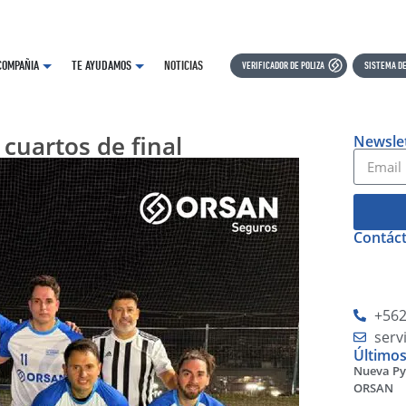
COMPAÑIA
TE AYUDAMOS
NOTICIAS
VERIFICADOR DE POLIZA
SISTEMA DE
 cuartos de final
Newsle
Contác
+562
serv
Últimos
Nueva Py
ORSAN