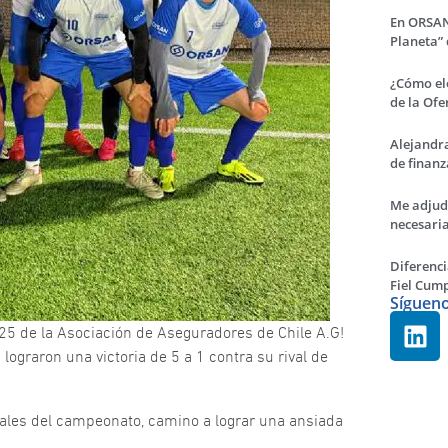
En ORSAN
Planeta” 
¿Cómo el
de la Of
Alejandr
de finan
Me adjudi
necesari
Diferenci
Fiel Cum
Síguen
025 de la Asociación de Aseguradores de Chile A.G!
lograron una victoria de 5 a 1 contra su rival de
inales del campeonato, camino a lograr una ansiada