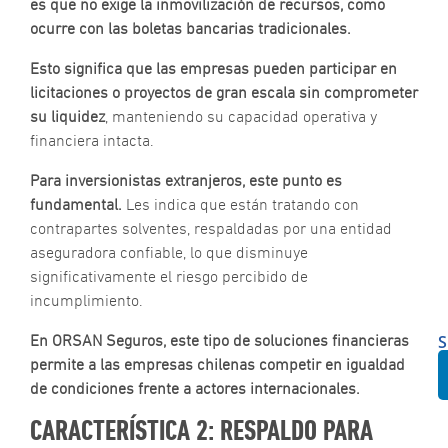
es que no exige la inmovilización de recursos, como
ocurre con las boletas bancarias tradicionales.
D
e
Esto significa que las empresas pueden participar en
P
licitaciones o proyectos de gran escala sin comprometer
d
S
su liquidez
, manteniendo su capacidad operativa y
d
financiera intacta.
l
O
Para inversionistas extranjeros, este punto es
y
fundamental.
Les indica que están tratando con
P
contrapartes solventes, respaldadas por una entidad
d
F
aseguradora confiable, lo que disminuye
C
significativamente el riesgo percibido de
|
incumplimiento.
O
S
En ORSAN Seguros, este tipo de soluciones financieras
S
permite a las empresas chilenas competir en igualdad
de condiciones frente a actores internacionales.
CARACTERÍSTICA 2: RESPALDO PARA