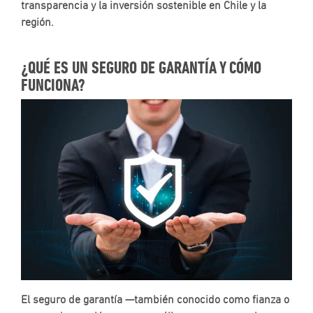
transparencia y la inversión sostenible en Chile y la
p
d
región.
S
¿
¿QUÉ ES UN SEGURO DE GARANTÍA Y CÓMO
e
FUNCIONA?
u
a
p
u
P
d
S
d
l
O
|
O
S
A
R
El seguro de garantía —también conocido como fianza o
a