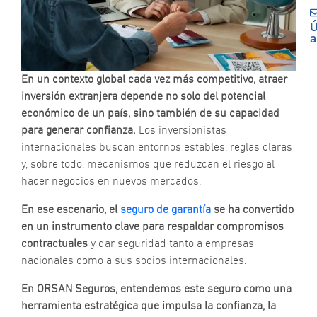
Ú
a
N
P
g
En un contexto global cada vez más competitivo, atraer
P
inversión extranjera depende no solo del potencial
#
económico de un país, sino también de su capacidad
d
para generar confianza.
Los inversionistas
G
O
internacionales buscan entornos estables, reglas claras
y, sobre todo, mecanismos que reduzcan el riesgo al
E
hacer negocios en nuevos mercados.
O
R
En ese escenario, el
seguro de garantía
se ha convertido
n
en un instrumento clave para respaldar compromisos
d
p
contractuales
y dar seguridad tanto a empresas
“
nacionales como a sus socios internacionales.
N
P
En ORSAN Seguros, entendemos este seguro como una
d
herramienta estratégica que impulsa la confianza, la
n