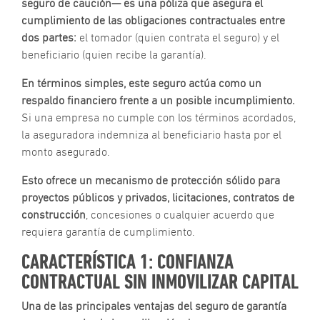
seguro de caución— es una póliza que asegura el
c
n
cumplimiento de las obligaciones contractuales entre
g
dos partes:
el tomador (quien contrata el seguro) y el
c
beneficiario (quien recibe la garantía).
d
f
En términos simples, este seguro actúa como un
e
respaldo financiero frente a un posible incumplimiento.
O
Si una empresa no cumple con los términos acordados,
S
la aseguradora indemniza al beneficiario hasta por el
monto asegurado.
M
a
Esto ofrece un mecanismo de protección sólido para
u
l
proyectos públicos y privados, licitaciones, contratos de
p
construcción
, concesiones o cualquier acuerdo que
a
requiera garantía de cumplimiento.
s
y
CARACTERÍSTICA 1: CONFIANZA
g
CONTRACTUAL SIN INMOVILIZAR CAPITAL
n
|
O
Una de las principales ventajas del seguro de garantía
S