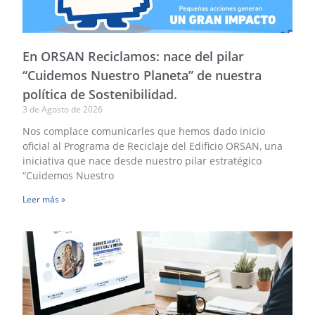
E
O
R
n
En ORSAN Reciclamos: nace del pilar
d
pi
“Cuidemos Nuestro Planeta” de nuestra
“
política de Sostenibilidad.
N
3 de Agosto de 2026
P
d
Nos complace comunicarles que hemos dado inicio
n
oficial al Programa de Reciclaje del Edificio ORSAN, una
po
iniciativa que nace desde nuestro pilar estratégico
d
“Cuidemos Nuestro
S
Leer más »
¿
el
u
a
p
u
P
d