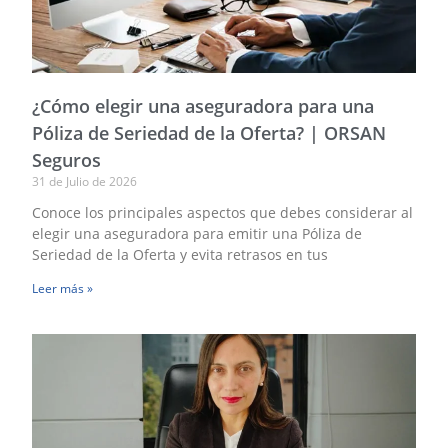
S
d
la
O
|
O
¿Cómo elegir una aseguradora para una
S
Póliza de Seriedad de la Oferta? | ORSAN
Seguros
A
R
31 de Julio de 2026
a
Conoce los principales aspectos que debes considerar al
c
elegir una aseguradora para emitir una Póliza de
n
g
Seriedad de la Oferta y evita retrasos en tus
c
Leer más »
d
f
e
O
S
M
a