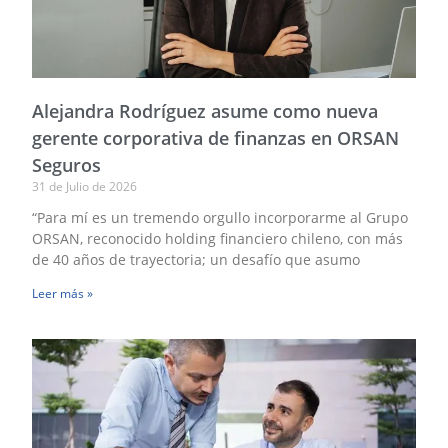
u
li
p
a
s
Alejandra Rodríguez asume como nueva
y
g
gerente corporativa de finanzas en ​ORSAN
n
Seguros
|
31 de Julio de 2026
O
S
“Para mí es un tremendo orgullo incorporarme al Grupo
ORSAN, reconocido holding financiero chileno, con más
D
de 40 años de trayectoria; un desafío que asumo
e
P
Leer más »
d
S
d
la
O
y
P
d