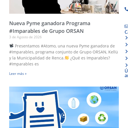
Nueva Pyme ganadora Programa
#Imparables de Grupo ORSAN
C
3 de Agosto de 2026
Presentamos #Atomo, una nueva Pyme ganadora de
#Imparables, programa conjunto de Grupo ORSAN, Kellü
y la Municipalidad de Renca.
¿Qué es Imparables?
#Imparables es
Ú
Leer más »
a
N
P
g
P
#
d
G
O