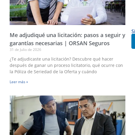
Fi
C
|
O
S
S
Me adjudiqué una licitación: pasos a seguir y
garantías necesarias | ORSAN Seguros
31 de Julio de 2026
¿Te adjudicaste una licitación? Descubre qué hacer
después de ganar un proceso licitatorio, qué ocurre con
la Póliza de Seriedad de la Oferta y cuándo
Leer más »